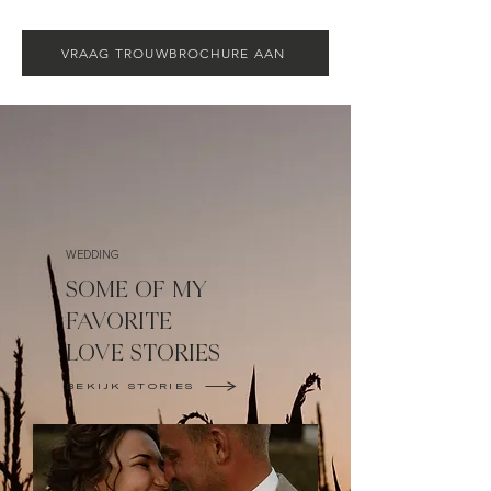
VRAAG TROUWBROCHURE AAN
WEDDING
SOME OF MY
FAVORITE
LOVE STORIES
BEKIJK STORIES